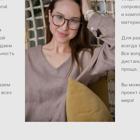
onal
сопров
и комп
материа
м
ой
Для раз
здаем
всегда 
ьность
Все во
дистанц
проще, 
ваем
Вы може
 всех
проект 
мира!