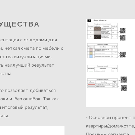
УЩЕСТВА
ентация с qr-кодами для
, четкая смета по мебели с
ества визуализациями,
ть наилучший результат
нства.
то позволяет добиваться
оки и без ошибок. Так как
и итоговый результат,
ьны.
- Основной процент 
квартиры/дома/котте
Премиум сегмента.